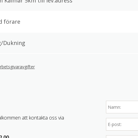
m Kalmar 5km till lev.adress
 förare
g/Dukning
arbetsgivaravgifter
älkommen att kontakta oss via
2.00