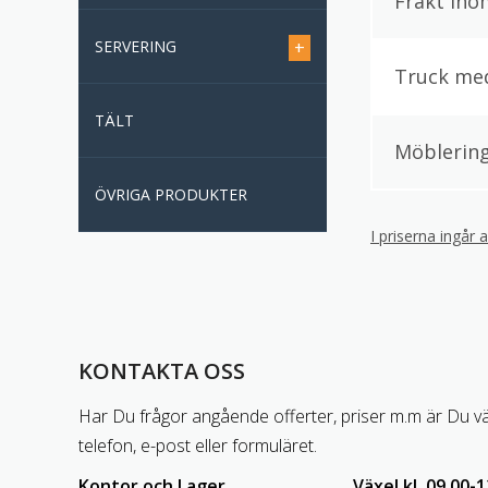
Frakt ino
SERVERING
+
Truck med
TÄLT
Möblerin
ÖVRIGA PRODUKTER
I priserna ingår 
KONTAKTA OSS
Har Du frågor angående offerter, priser m.m är Du v
telefon, e-post eller formuläret.
Kontor och Lager
Växel kl. 09.00-1