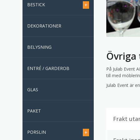
BESTICK
+
DEKORATIONER
BELYSNING
Övriga 
ENTRÉ / GARDEROB
På Julab Event A
till med möbleri
Julab Event är e
GLAS
PAKET
Frakt utan
PORSLIN
+