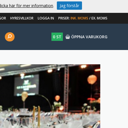
licka här för mer information
.
Jag förstår
GOR
HYRESVILLKOR
LOGGA IN
PRISER:
INK. MOMS
/
EX. MOMS
0 ST
ÖPPNA VARUKORG