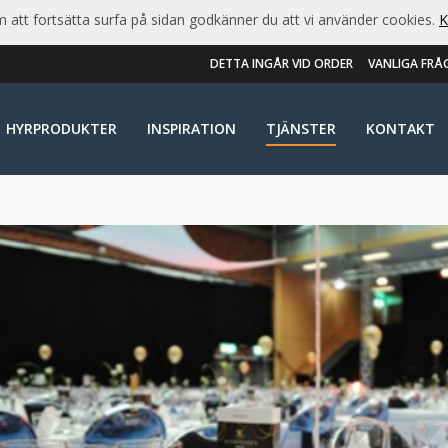
att fortsätta surfa på sidan godkänner du att vi använder cookies.
K
DETTA INGÅR VID ORDER
VANLIGA FRÅ
HYRPRODUKTER
INSPIRATION
TJÄNSTER
KONTAKT