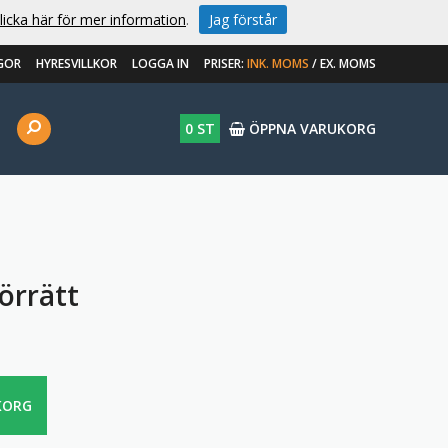
licka här för mer information
.
Jag förstår
GOR
HYRESVILLKOR
LOGGA IN
PRISER:
INK. MOMS
/
EX. MOMS
0 ST
ÖPPNA VARUKORG
örrätt
KORG