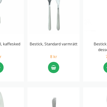
l, kaffesked
Bestick, Standard varmrätt
Bestick
dess
r
8 kr