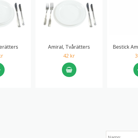
erätters
Amiral, Tvårätters
Bestick Am
kr
42 kr
3