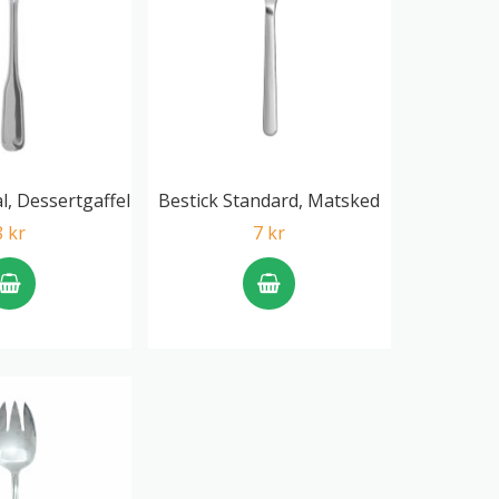
l, Dessertgaffel
Bestick Standard, Matsked
8 kr
7 kr