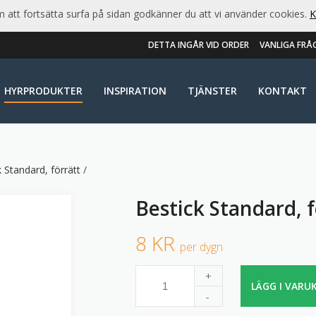
att fortsätta surfa på sidan godkänner du att vi använder cookies.
K
DETTA INGÅR VID ORDER
VANLIGA FRÅ
HYRPRODUKTER
INSPIRATION
TJÄNSTER
KONTAKT
k Standard, förrätt
/
Bestick Standard, f
8 KR
per dygn
+
LÄGG I VARU
-