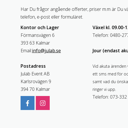
Har Du frågor angående offerter, priser m.m är Du v
telefon, e-post eller formuläret.
Kontor och Lager
Växel kl. 09.00-1
Förmansvägen 6
Telefon: 0480-27
393 63 Kalmar
Email:
info@julab.se
Jour (endast ak
Postadress
Vid akuta ärenden 
Julab Event AB
ett sms med för o
Karlsrovägen 9
samt vad du önska
394 70 Kalmar
ringer vi upp.
Telefon: 073-332