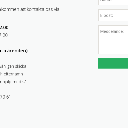
älkommen att kontakta oss via
2.00
7 20
uta ärenden)
vänligen skicka
ch efternamn
r hjälp med så
 70 61