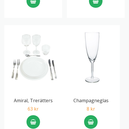
Amiral, Trerätters
Champagneglas
63 kr
8 kr