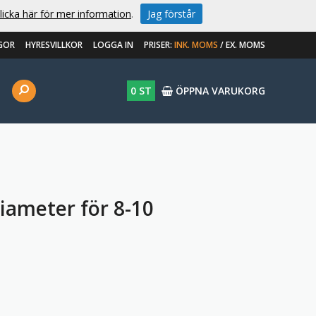
licka här för mer information
.
Jag förstår
GOR
HYRESVILLKOR
LOGGA IN
PRISER:
INK. MOMS
/
EX. MOMS
0 ST
ÖPPNA VARUKORG
iameter för 8-10