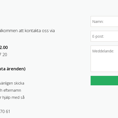
älkommen att kontakta oss via
2.00
7 20
uta ärenden)
vänligen skicka
ch efternamn
r hjälp med så
 70 61