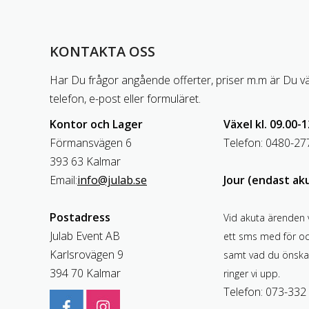
KONTAKTA OSS
Har Du frågor angående offerter, priser m.m är Du v
telefon, e-post eller formuläret.
Kontor och Lager
Växel kl. 09.00-1
Förmansvägen 6
Telefon: 0480-27
393 63 Kalmar
Email:
info@julab.se
Jour (endast ak
Postadress
Vid akuta ärenden 
Julab Event AB
ett sms med för o
Karlsrovägen 9
samt vad du önska
394 70 Kalmar
ringer vi upp.
Telefon: 073-332