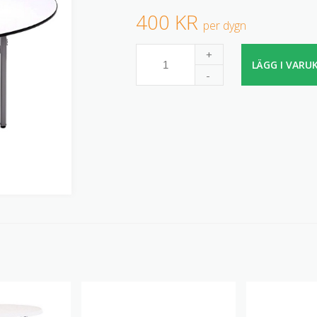
400 KR
per dygn
+
LÄGG I VARU
-